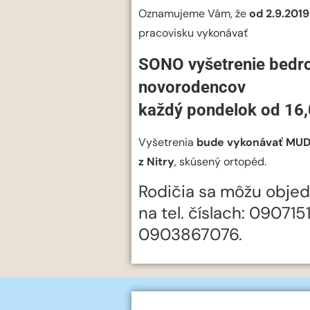
Oznamujeme Vám, že
od 2.9.2019
pracovisku vykonávať
SONO vyšetrenie bedr
novorodencov
každý pondelok od 16,
Vyšetrenia
bude vykonávať MUDr.
z Nitry
, skúsený ortopéd.
Rodičia sa môžu objed
na tel. číslach: 09071
0903867076.