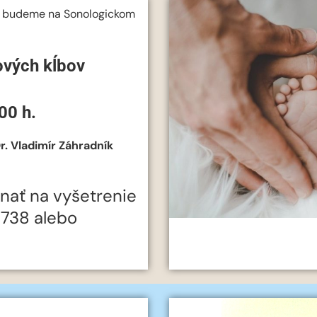
budeme na Sonologickom
ových kĺbov
00 h.
 Vladimír Záhradník
nať na vyšetrenie
51738 alebo